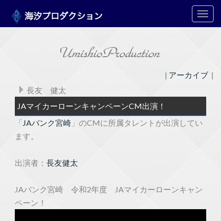
メ
ニ
ュ
ー
|
アーカイブ
|
長友 健太
JAマイカーローンキャンペーンCM出演！
「
JAバンク宮崎
」のCMに所属タレントが出演してい
ます。
出演者：
長友健太
JAバンク宮崎 令和2年度 JAマイカーローンキャン
ペーン！