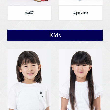
dai華
AjuG-irls
Kids