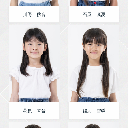
川野 秋音
石屋 凜夏
萩原 琴音
福元 雪季