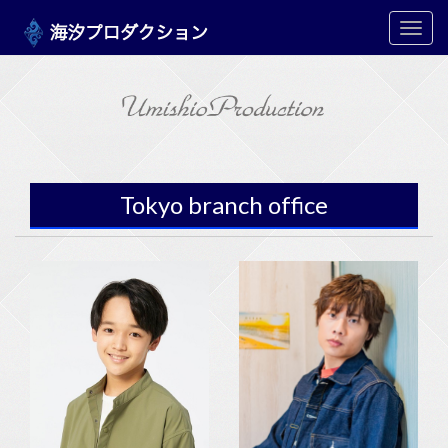
メ
ニ
ュ
ー
Tokyo branch office