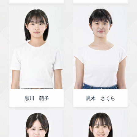
黒川 萌子
黒木 さくら