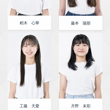
籾木 心華
藤本 陽那
工藤 天愛
月野 未彩