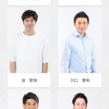
濵 聖翔
川口 豊和