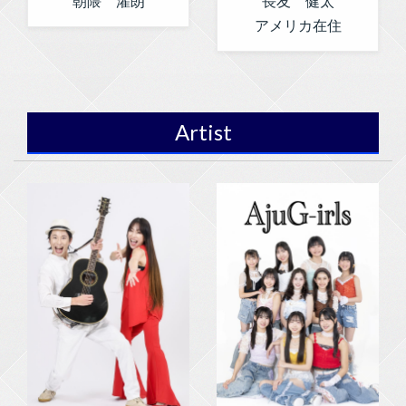
朝隈 濯朗
長友 健太
アメリカ在住
Artist