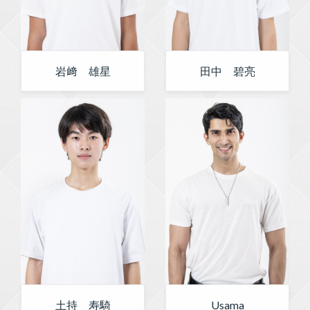
岩﨑 雄星
田中 碧亮
土持 寿騎
Usama