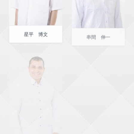
星平 博文
串間 伸一
kenji Sayed
三田 信之