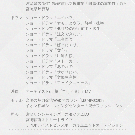
宮崎県木造住宅等耐震化支援事業「耐震化の重要性」啓発CM
宮崎県JA葬祭
ドラマ
ショートドラマ「エイハラ」
ショートドラマ「オモテとウラ」前半・後半
ショートドラマ「40年後の娘」前半・後半
ショートドラマ「注文できない」
ショートドラマ「三者面談」
ショートドラマ「ばったくり」
ショートドラマ「女心」
ショートドラマ「圧迫面接」
ショートドラマ「ストーカー」
ショートドラマ「あの時の」
ショートドラマ「サボりたい」
ショートドラマ「労働生産性」
ショートドラマ「フェイクニュース」
映像
アーティストdai華「てげうま!!」MV
モデル
宮崎の魅力発信Web マガジン「Lia Miyazaki」
イオン都城ショッピングセンター「親子ファッションショー
司会
宮崎サンシャインズ スタジアムDJ
宮崎駅前ストリートライブ
K-POPテイストダンスボーカルユニットオーディション