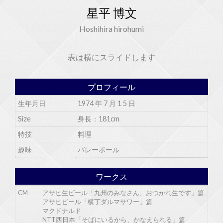
星平 博文
Hoshihira hirohumi
表は横にスライドします
プロフィール
生年月日
1974 年 7 月 1 5 日
Size
身長：181cm
特技
料理
趣味
バレーボール
ワークス
CM
アサヒ生ビール「九州のみなさん、おつかれ生です」篇
アサヒビール「横丁ダルマサワー」篇
マクドナルド
NTT西日本「そばにいるから、かなえられる」篇