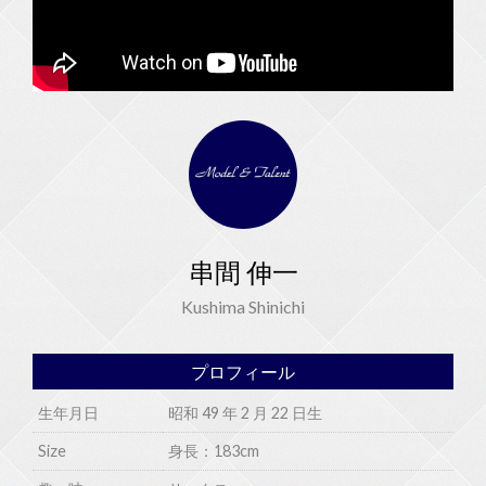
串間 伸一
Kushima Shinichi
プロフィール
生年月日
昭和 49 年 2 月 22 日生
Size
身長：183cm