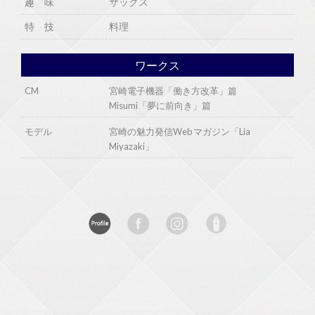
趣 味
サックス
特 技
料理
ワークス
CM
宮崎電子機器「働き方改革」篇
Misumi「夢に前向き」篇
モデル
宮崎の魅力発信Web マガジン「Lia
Miyazaki」