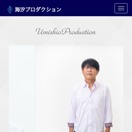
メ
ニ
ュ
ー